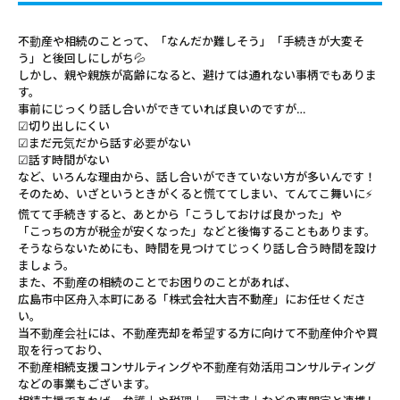
不動産や相続のことって、「なんだか難しそう」「手続きが大変そ
う」と後回しにしがち💦
しかし、親や親族が高齢になると、避けては通れない事柄でもありま
す。
事前にじっくり話し合いができていれば良いのですが…
☑︎切り出しにくい
☑︎まだ元気だから話す必要がない
☑︎話す時間がない
など、いろんな理由から、話し合いができていない方が多いんです！
そのため、いざというときがくると慌ててしまい、てんてこ舞いに⚡️
慌てて手続きすると、あとから「こうしておけば良かった」や
「こっちの方が税金が安くなった」などと
後悔することもあります。
そうならないためにも、時間を見つけてじっくり話し合う時間を設け
ましょう。
また、不動産の相続のことでお困りのことがあれば、
広島市中区舟入本町にある「株式会社大吉不動産」にお任せくださ
い。
当不動産会社には、不動産売却を希望する方に向けて不動産仲介や買
取を行っており、
不動産相続支援コンサルティングや不動産有効活用コンサルティング
などの事業もございます。