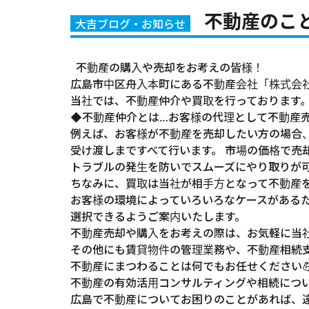
不動産のこ
大吉ブログ・お知らせ
不動産の購入や売却をお考えの皆様！
広島市中区舟入本町にある不動産会社「株式会社大
当社では、不動産仲介や買取を行っております
◆不動産仲介とは…お客様の代理として不動産
例えば、お客様が不動産を売却したい方の場合
受け渡しまですべて行います。 市場の価格で売
トラブルの発生を防いでスムーズにやり取りが可
ちなみに、買取は当社が相手方となって不動産
お客様の環境によっていろいろなケースがある
選択できるようご案内いたします。
不動産売却や購入をお考えの際は、お気軽に当社
その他にも賃貸物件の管理業務や、不動産相続
不動産にまつわることは何でもお任せください
不動産の有効活用コンサルティングや相続につ
広島で不動産について
お困りのことがあれば、